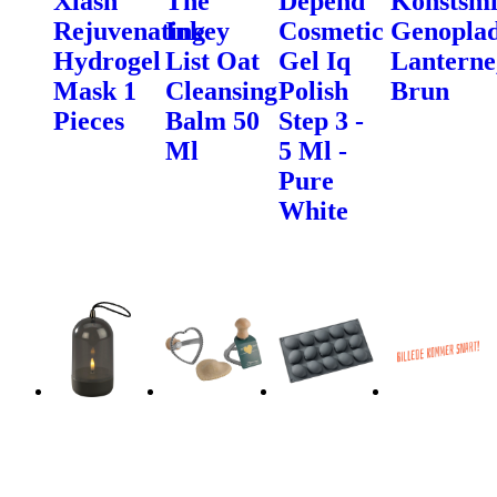
Xlash
The
Depend
Konstsm
Rejuvenating
Inkey
Cosmetic
Genoplad
Hydrogel
List Oat
Gel Iq
Lanterne
Mask 1
Cleansing
Polish
Brun
Pieces
Balm 50
Step 3 -
Ml
5 Ml -
Pure
White