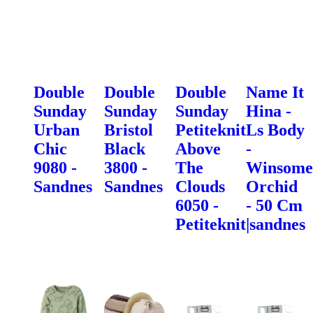
Double
Double
Double
Name It
Sunday
Sunday
Sunday
Hina -
Urban
Bristol
Petiteknit
Ls Body
Chic
Black
Above
-
9080 -
3800 -
The
Winsome
Sandnes
Sandnes
Clouds
Orchid
6050 -
- 50 Cm
Petiteknit|sandnes