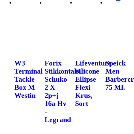
W3
Forix
Lifeventure
Speick
Terminal
Stikkontakt
Silicone
Men
Tackle
Schuko
Ellipse
Barbercr
Box M -
2 X
Flexi-
75 Ml.
Westin
2p+j
Krus,
16a Hv
Sort
-
Legrand