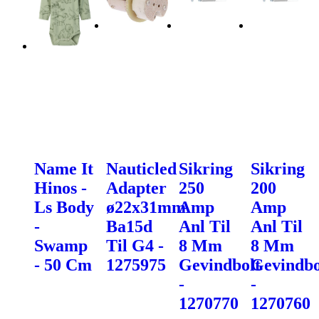
Name It
Nauticled
Sikring
Sikring
Hinos -
Adapter
250
200
Ls Body
ø22x31mm
Amp
Amp
-
Ba15d
Anl Til
Anl Til
Swamp
Til G4 -
8 Mm
8 Mm
- 50 Cm
1275975
Gevindbolt
Gevindbo
-
-
1270770
1270760