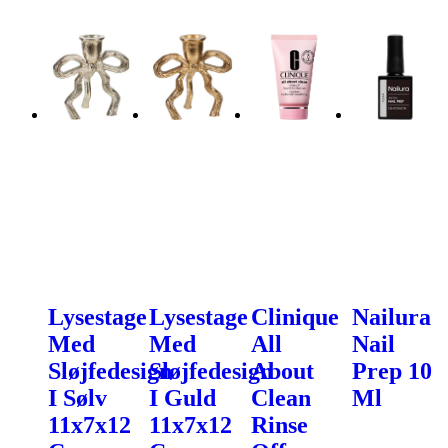
Lysestage
Lysestage
Clinique
Nailura
Med
Med
All
Nail
Sløjfedesign
Sløjfedesign
About
Prep 10
I Sølv
I Guld
Clean
Ml
11x7x12
11x7x12
Rinse