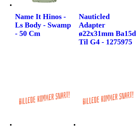
Name It Hinos -
Nauticled
Ls Body - Swamp
Adapter
- 50 Cm
ø22x31mm Ba15d
Til G4 - 1275975