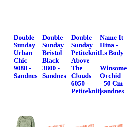
Double
Double
Double
Name It
Sunday
Sunday
Sunday
Hina -
Urban
Bristol
Petiteknit
Ls Body
Chic
Black
Above
-
9080 -
3800 -
The
Winsome
Sandnes
Sandnes
Clouds
Orchid
6050 -
- 50 Cm
Petiteknit|sandnes