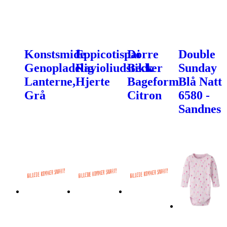
Konstsmide
Eppicotispai
Dorre
Double
Genopladelig
Ravioliudstikker
Beck
Sunday
Lanterne,
Hjerte
Bageform
Blå Natt
Grå
Citron
6580 -
Sandnes