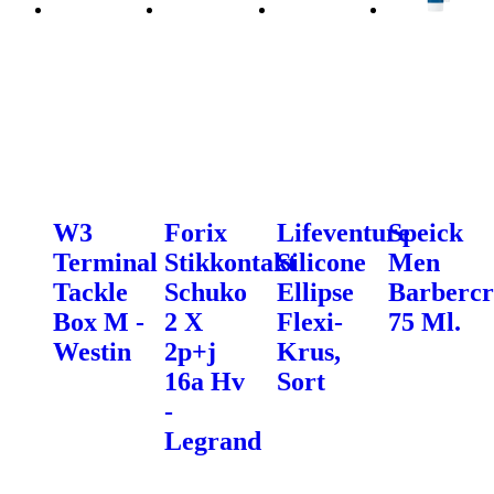
W3
Forix
Lifeventure
Speick
Terminal
Stikkontakt
Silicone
Men
Tackle
Schuko
Ellipse
Barbercr
Box M -
2 X
Flexi-
75 Ml.
Westin
2p+j
Krus,
16a Hv
Sort
-
Legrand