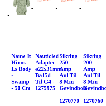
Name It
Nauticled
Sikring
Sikring
Hinos -
Adapter
250
200
Ls Body
ø22x31mm
Amp
Amp
-
Ba15d
Anl Til
Anl Til
Swamp
Til G4 -
8 Mm
8 Mm
- 50 Cm
1275975
Gevindbolt
Gevindbo
-
-
1270770
1270760