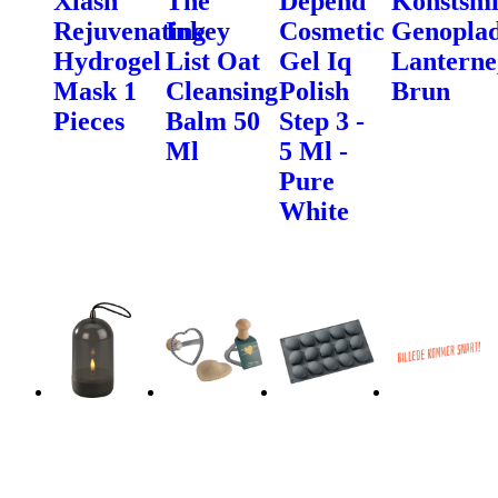
Xlash
The
Depend
Konstsm
Rejuvenating
Inkey
Cosmetic
Genoplad
Hydrogel
List Oat
Gel Iq
Lanterne
Mask 1
Cleansing
Polish
Brun
Pieces
Balm 50
Step 3 -
Ml
5 Ml -
Pure
White