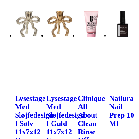
Lysestage
Lysestage
Clinique
Nailura
Med
Med
All
Nail
Sløjfedesign
Sløjfedesign
About
Prep 10
I Sølv
I Guld
Clean
Ml
11x7x12
11x7x12
Rinse