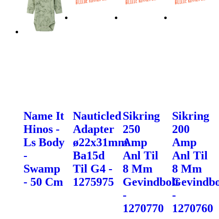
Name It
Nauticled
Sikring
Sikring
Hinos -
Adapter
250
200
Ls Body
ø22x31mm
Amp
Amp
-
Ba15d
Anl Til
Anl Til
Swamp
Til G4 -
8 Mm
8 Mm
- 50 Cm
1275975
Gevindbolt
Gevindbo
-
-
1270770
1270760