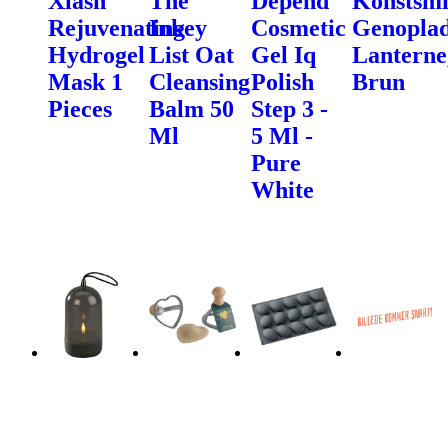
Xlash
The
Depend
Konstsm
Rejuvenating
Inkey
Cosmetic
Genoplad
Hydrogel
List Oat
Gel Iq
Lanterne
Mask 1
Cleansing
Polish
Brun
Pieces
Balm 50
Step 3 -
Ml
5 Ml -
Pure
White