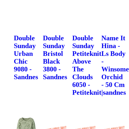
Double
Double
Double
Name It
Sunday
Sunday
Sunday
Hina -
Urban
Bristol
Petiteknit
Ls Body
Chic
Black
Above
-
9080 -
3800 -
The
Winsome
Sandnes
Sandnes
Clouds
Orchid
6050 -
- 50 Cm
Petiteknit|sandnes