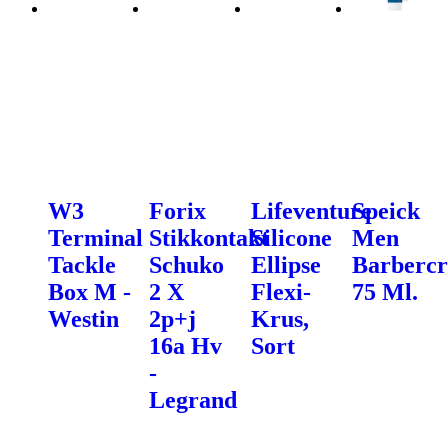
W3
Forix
Lifeventure
Speick
Terminal
Stikkontakt
Silicone
Men
Tackle
Schuko
Ellipse
Barbercr
Box M -
2 X
Flexi-
75 Ml.
Westin
2p+j
Krus,
16a Hv
Sort
-
Legrand