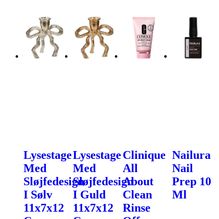
Lysestage
Lysestage
Clinique
Nailura
Med
Med
All
Nail
Sløjfedesign
Sløjfedesign
About
Prep 10
I Sølv
I Guld
Clean
Ml
11x7x12
11x7x12
Rinse