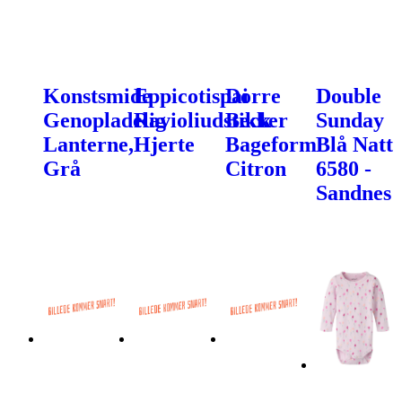
Konstsmide
Eppicotispai
Dorre
Double
Genopladelig
Ravioliudstikker
Beck
Sunday
Lanterne,
Hjerte
Bageform
Blå Natt
Grå
Citron
6580 -
Sandnes