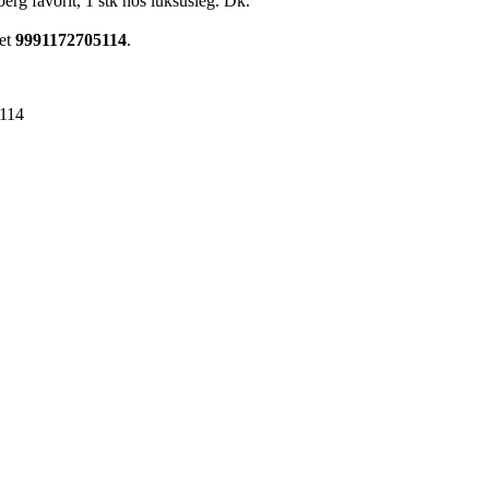
berg favorit, 1 stk hos luksusleg. Dk.
ret
9991172705114
.
114