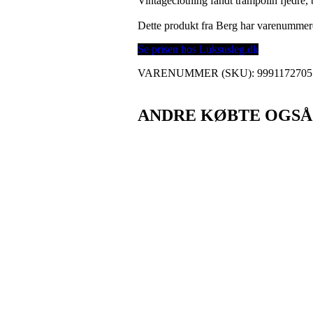
Vintageclothing fandt trampolin fjedre, 
Dette produkt fra Berg har varenumme
Se prisen hos Luksusleg.dk
VARENUMMER (SKU):
9991172705
ANDRE KØBTE OGSÅ