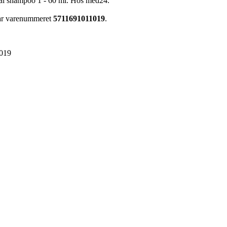
nal shampoo 1 - 60 ml. Hos med24.
har varenummeret
5711691011019
.
019