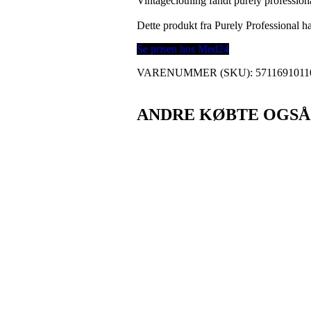
Vintageclothing fandt purely professio
Dette produkt fra Purely Professional 
Se prisen hos Med24
VARENUMMER (SKU):
5711691011
ANDRE KØBTE OGSÅ