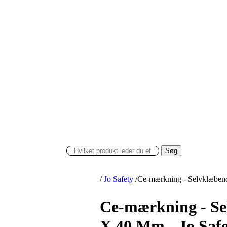
Søg
/
Jo Safety
/
Ce-mærkning - Selvklæbend
Ce-mærkning - Se
X 40 Mm - Jo Saf