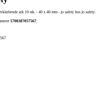
vklæbende ark 10 stk. - 40 x 40 mm - jo safety hos jo safety.
ummeret
5708387057567
.
7567