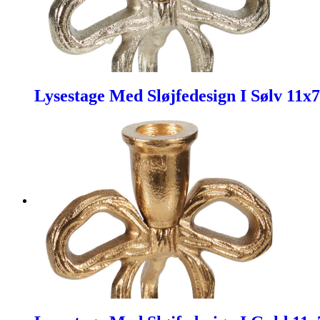
Lysestage Med Sløjfedesign I Sølv 11