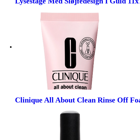
Lysestage Med Sløjfedesign I Guld 11
Clinique All About Clean Rinse Off F