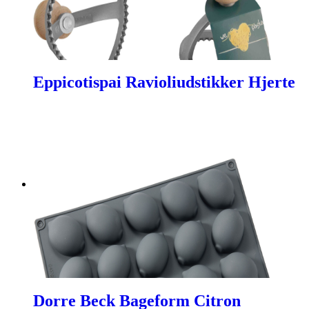
Eppicotispai Ravioliudstikker Hjerte
Dorre Beck Bageform Citron