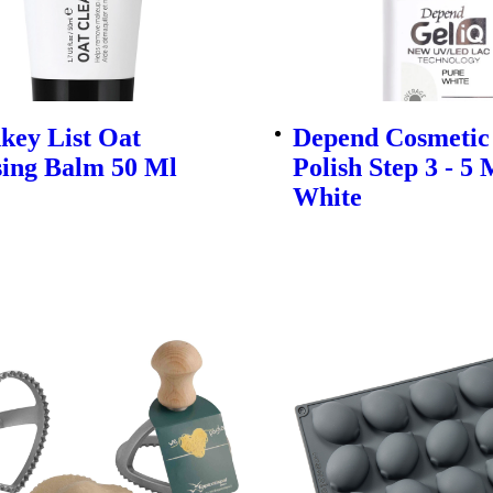
key List Oat
Depend Cosmetic 
sing Balm 50 Ml
Polish Step 3 - 5 
White