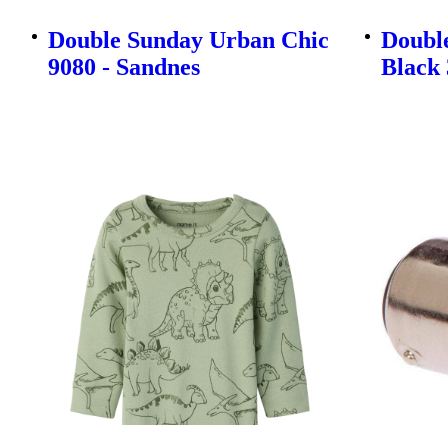
Double Sunday Urban Chic
Double
9080 - Sandnes
Black 