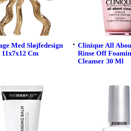
age Med Sløjfedesign
Clinique All Abo
d 11x7x12 Cm
Rinse Off Foami
Cleanser 30 Ml